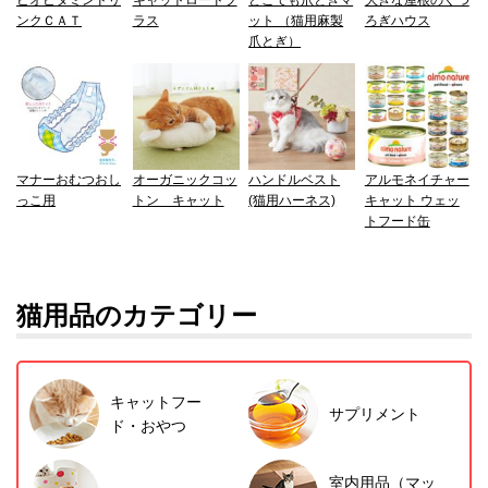
ンクＣＡＴ
ラス
ット （猫用麻製
ろぎハウス
爪とぎ）
マナーおむつおし
オーガニックコッ
ハンドルベスト
アルモネイチャー
っこ用
トン キャット
(猫用ハーネス)
キャット ウェッ
トフード缶
猫用品のカテゴリー
キャットフー
サプリメント
ド・おやつ
室内用品（マッ