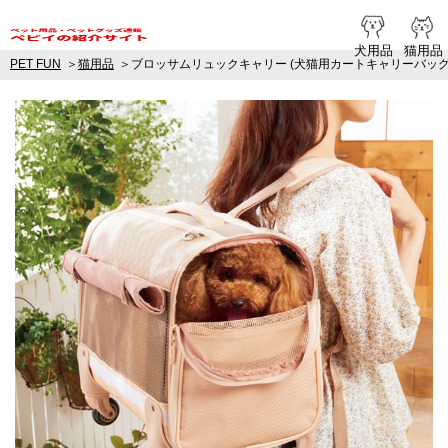
ペピイ提携
犬用品
猫用品
PET FUN
猫用品
ブロッサムリュックキャリー (犬猫用カートキャリーバッグ