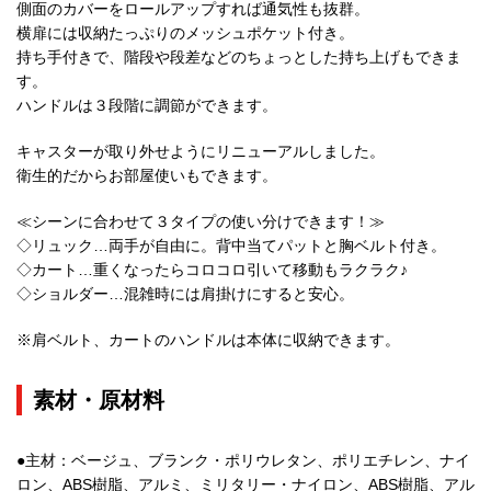
側面のカバーをロールアップすれば通気性も抜群。
横扉には収納たっぷりのメッシュポケット付き。
持ち手付きで、階段や段差などのちょっとした持ち上げもできま
す。
ハンドルは３段階に調節ができます。
キャスターが取り外せようにリニューアルしました。
衛生的だからお部屋使いもできます。
≪シーンに合わせて３タイプの使い分けできます！≫
◇リュック…両手が自由に。背中当てパットと胸ベルト付き。
◇カート…重くなったらコロコロ引いて移動もラクラク♪
◇ショルダー…混雑時には肩掛けにすると安心。
※肩ベルト、カートのハンドルは本体に収納できます。
素材・原材料
●主材：ベージュ、ブランク・ポリウレタン、ポリエチレン、ナイ
ロン、ABS樹脂、アルミ、ミリタリー・ナイロン、ABS樹脂、アル