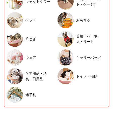
キャットタワー
ト・ケージ）
ベッド
おもちゃ
首輪・ハーネ
爪とぎ
ス・リード
ウェア
キャリーバッグ
ケア用品・消
トイレ・猫砂
臭・日用品
迷子札