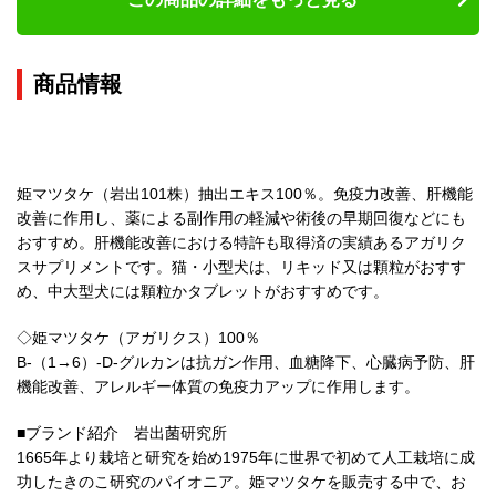
商品情報
姫マツタケ（岩出101株）抽出エキス100％。免疫力改善、肝機能
改善に作用し、薬による副作用の軽減や術後の早期回復などにも
おすすめ。肝機能改善における特許も取得済の実績あるアガリク
スサプリメントです。猫・小型犬は、リキッド又は顆粒がおすす
め、中大型犬には顆粒かタブレットがおすすめです。
◇姫マツタケ（アガリクス）100％
B-（1→6）-D-グルカンは抗ガン作用、血糖降下、心臓病予防、肝
機能改善、アレルギー体質の免疫力アップに作用します。
■ブランド紹介 岩出菌研究所
1665年より栽培と研究を始め1975年に世界で初めて人工栽培に成
功したきのこ研究のパイオニア。姫マツタケを販売する中で、お