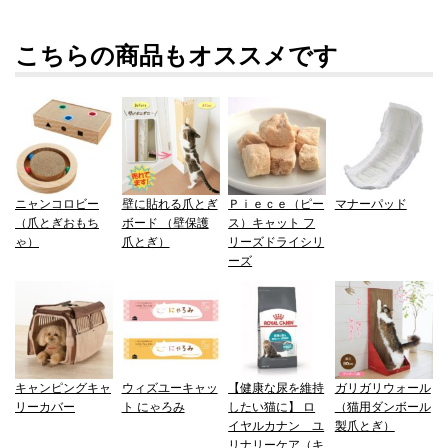
こちらの商品もオススメです
ニャンコロビー
壁に貼れる爪とぎ
Ｐｉｅｃｅ（ピー
マナーパッド
（爪とぎおもち
ボード （壁保護
ス）キャット フ
ゃ）
爪とぎ）
リーズドライシリ
ーズ
キャンピングキャ
ウィズユーキャッ
【健康な尿を維持
ガリガリウォール
リーカバー
ト にゃろみ
したい猫に】 ロ
（猫用ダンボール
イヤルカナン ユ
製爪とぎ）
リナリーケア（キ