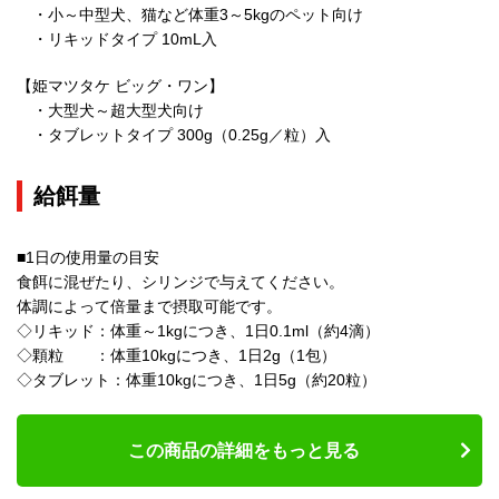
・小～中型犬、猫など体重3～5kgのペット向け
・リキッドタイプ 10mL入
【姫マツタケ ビッグ・ワン】
・大型犬～超大型犬向け
・タブレットタイプ 300g（0.25g／粒）入
給餌量
■1日の使用量の目安
食餌に混ぜたり、シリンジで与えてください。
体調によって倍量まで摂取可能です。
◇リキッド：体重～1kgにつき、1日0.1ml（約4滴）
◇顆粒 ：体重10kgにつき、1日2g（1包）
◇タブレット：体重10kgにつき、1日5g（約20粒）
この商品の詳細をもっと見る