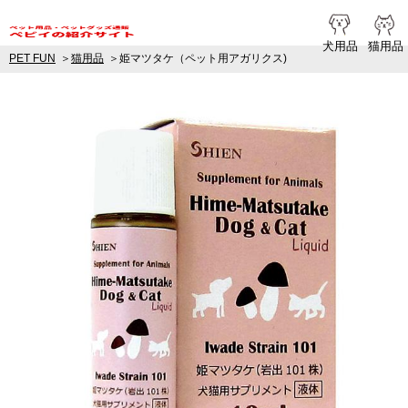
ペピイ提携
犬用品
猫用品
PET FUN
猫用品
姫マツタケ（ペット用アガリクス)